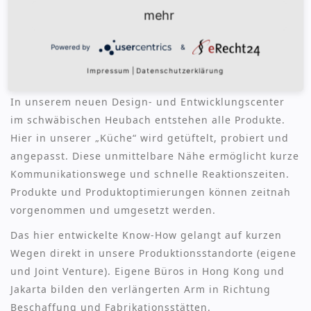
mehr
Auf Grundlage von Markt- und Kollektionsanalysen,
aber gespeist mit 70 Jahren Branchenkenntnis,
Powered by
&
entwickeln wir neue Produkte, Variationen und
Impressum
|
Datenschutzerklärung
Designs.
In unserem neuen Design- und Entwicklungscenter
im schwäbischen Heubach entstehen alle Produkte.
Hier in unserer „Küche“ wird getüftelt, probiert und
angepasst. Diese unmittelbare Nähe ermöglicht kurze
Kommunikationswege und schnelle Reaktionszeiten.
Produkte und Produktoptimierungen können zeitnah
vorgenommen und umgesetzt werden.
Das hier entwickelte Know-How gelangt auf kurzen
Wegen direkt in unsere Produktionsstandorte (eigene
und Joint Venture). Eigene Büros in Hong Kong und
Jakarta bilden den verlängerten Arm in Richtung
Beschaffung und Fabrikationsstätten.